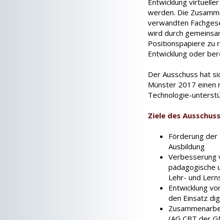
Entwicklung virtuell
werden. Die Zusamme
verwandten Fachgese
wird durch gemeinsam
Positionspapiere zu 
Entwicklung oder bere
Der Ausschuss hat sic
Münster 2017 einen n
Technologie-unterstü
Ziele des Ausschus
Förderung der D
Ausbildung
Verbesserung 
pädagogische u
Lehr- und Lern
Entwicklung von
den Einsatz dig
Zusammenarbei
(AG CBT der 