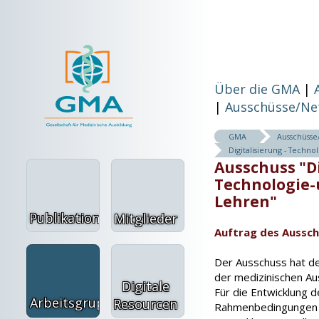
Über die GMA
Ausschüsse/Ne
GMA
Ausschüss
Digitalisierung - Techn
Ausschuss "Di
Technologie-
Lehren"
Publikationen
Mitglieder
Auftrag des Aussc
Der Ausschuss hat den
der medizinischen Aus
Digitale
Für die Entwicklung d
Arbeitsgruppen
Resourcen
Rahmenbedingungen f