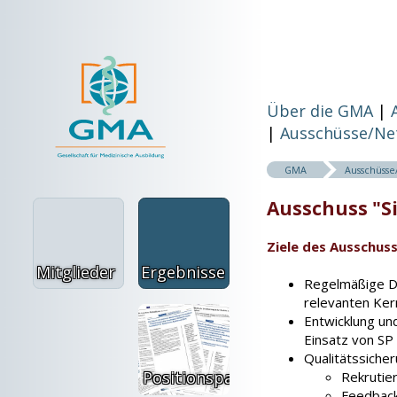
Über die GMA
Ausschüsse/Ne
GMA
Ausschüss
Ausschuss "S
Ziele des Ausschus
Mitglieder
Ergebnisse
Regelmäßige D
relevanten Ke
Entwicklung u
Einsatz von SP
Qualitätssicher
Positionspapiere
Rekrutie
Feedback