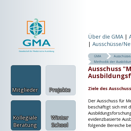
Über die GMA
Ausschüsse/Ne
GMA
Ausschüss
Methodik der Ausbildu
Ausschuss "M
Ausbildungs
Ziele des Ausschus
Mitglieder
Projekte
Der Ausschuss für M
beschäftigt sich mit
Ausbildungsforschung,
Kollegiale
Winter
evidenzbasierte Ausb
Beratung
School
folgende Bereiche ber