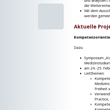
und analysiert 
die Weiterentw
Mit dem Aussch
werden gemein
Aktuelle Proj
Kompetenzorientie
Dazu:
Symposium „Ko
Medizinstudium
am 24.-25. Feb
Leitthemen:
Kompeten
Medizins
Freiheit
Verwendu
Practice
Kompeten
Kompete