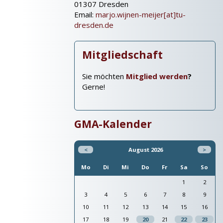
01307 Dresden
Email:
marjo.wijnen-meijer[at]tu-
dresden.de
Mitgliedschaft
Sie möchten
Mitglied werden
?
Gerne!
GMA-Kalender
<
August 2026
>
Mo
Di
Mi
Do
Fr
Sa
So
1
2
3
4
5
6
7
8
9
10
11
12
13
14
15
16
17
18
19
20
21
22
23