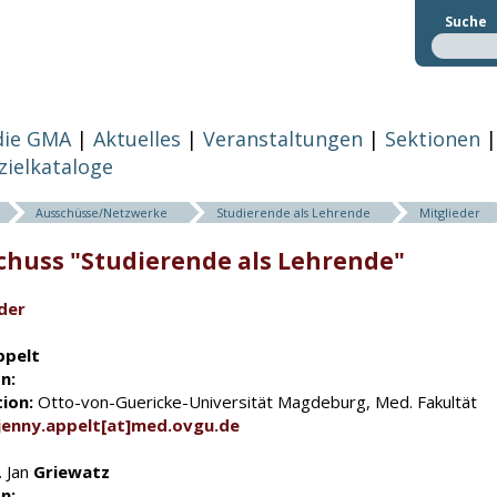
Suche
die GMA
Aktuelles
Veranstaltungen
Sektionen
zielkataloge
Ausschüsse/Netzwerke
Studierende als Lehrende
Mitglieder
chuss "Studierende als Lehrende"
der
pelt
n:
tion:
Otto-von-Guericke-Universität Magdeburg, Med. Fakultät
jenny.appelt[at]med.ovgu.de
 Jan
Griewatz
n: