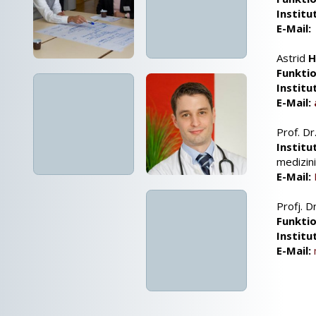
Institu
E-Mail:
Astrid
H
Funktio
Institu
E-Mail:
Prof. D
Institu
medizin
E-Mail:
Profj. D
Funktio
Institu
E-Mail: