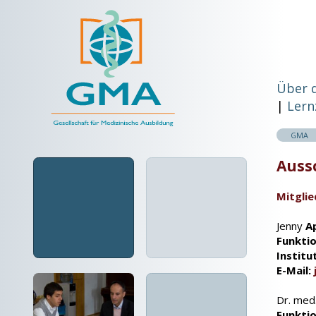
Über 
Lern
GMA
Auss
Mitglie
Jenny
Ap
Funktio
Institu
E-Mail:
Dr. med.
Funktio