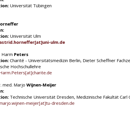
tion:
Universität Tübingen
orneffer
n:
tion:
Universität Ulm
astrid.horneffer[at]uni-ulm.de
r. Harm
Peters
tion:
Charité - Universitätsmedizin Berlin, Dieter Scheffner Fachz
ische Hochschullehre
Harm.Peters[at]charite.de
r. med. Marjo
Wijnen-Meijer
n:
tion:
Technische Universität Dresden, Medizinische Fakultät Carl
marjo.wijnen-meijer[at]tu-dresden.de