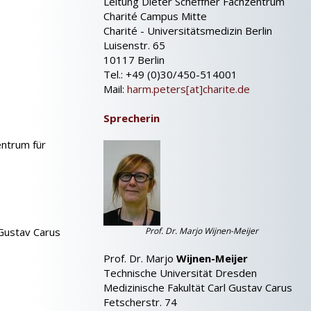
Leitung Dieter Scheffner Fachzentrum
Charité Campus Mitte
Charité - Universitätsmedizin Berlin
Luisenstr. 65
10117 Berlin
Tel.: +49 (0)30/450-514001
Mail:
harm.peters[at]charite.de
Sprecherin
entrum für
 Gustav Carus
Prof. Dr. Marjo Wijnen-Meijer
Prof. Dr. Marjo
Wijnen-Meijer
Technische Universität Dresden
Medizinische Fakultät Carl Gustav Carus
Fetscherstr. 74