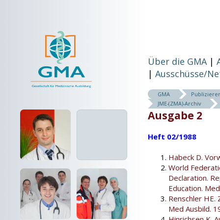
Über die GMA
Ausschüsse/Ne
GMA
Publiziere
JME-(ZMA)-Archiv
Ausgabe 2
Heft 02/1988
Habeck D. Vorw
World Federati
Declaration. R
Education. Med
Renschler HE. 
Med Ausbild. 1
Hinrichsen K. 