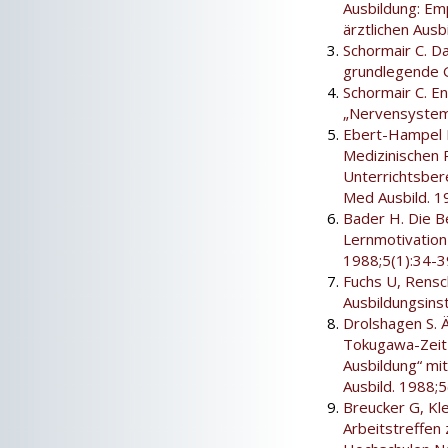
Ausbildung: Em
ärztlichen Ausb
Schormair C. D
grundlegende G
Schormair C. En
„Nervensystem“
Ebert-Hampel 
Medizinischen 
Unterrichtsber
Med Ausbild. 1
Bader H. Die B
Lernmotivation
1988;5(1):34-3
Fuchs U, Rensc
Ausbildungsins
Drolshagen S. Ä
Tokugawa-Zeit 
Ausbildung“ mi
Ausbild. 1988;5
Breucker G, Kle
Arbeitstreffen 