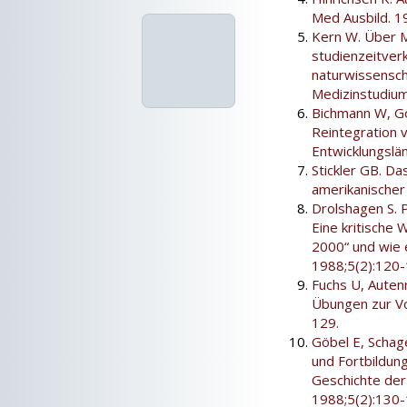
Med Ausbild. 1
Kern W. Über M
studienzeitve
naturwissenscha
Medizinstudium
Bichmann W, Gö
Reintegration 
Entwicklungslä
Stickler GB. D
amerikanischer 
Drolshagen S. 
Eine kritische
2000“ und wie 
1988;5(2):120-
Fuchs U, Autenr
Übungen zur Vo
129.
Göbel E, Schag
und Fortbildung
Geschichte der 
1988;5(2):130-