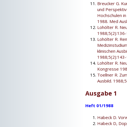
Breucker G. Ku
und Perspektiv
Hochschulen in 
1988. Med Ausb
Lohölter R. Neu
1988;5(2):136-
Lohölter R. Re
Medizinstudium.
klinischen Ausb
1988;5(2):143-
Lohölter R. Ne
Kongresse 1989
Toellner R. Zu
Ausbild. 1988;
Ausgabe 1
Heft 01/1988
Habeck D. Vorw
Habeck D, Dopp