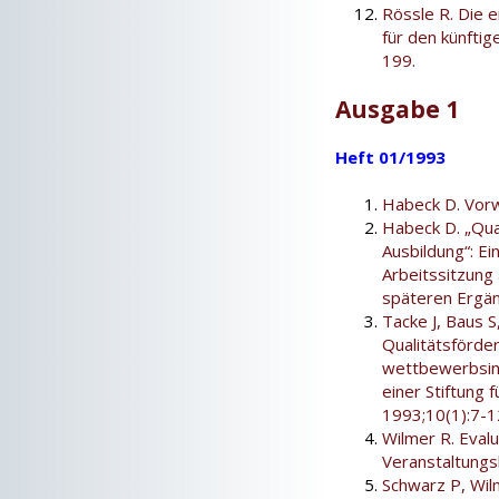
Rössle R. Die 
für den künftig
199.
Ausgabe 1
Heft 01/1993
Habeck D. Vorw
Habeck D. „Qual
Ausbildung“: E
Arbeitssitzun
späteren Ergän
Tacke J, Baus S
Qualitätsförde
wettbewerbsin
einer Stiftung 
1993;10(1):7-1
Wilmer R. Eval
Veranstaltungsk
Schwarz P, Wil