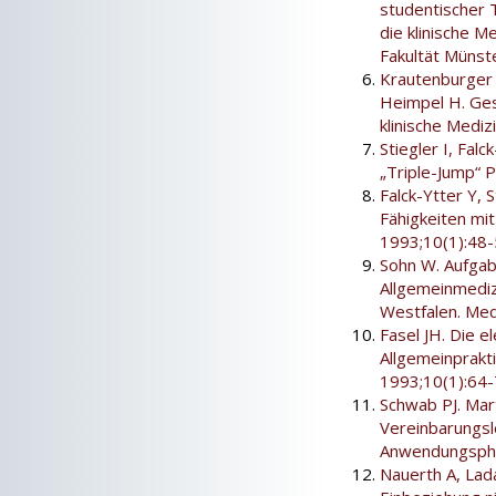
studentischer 
die klinische M
Fakultät Münst
Krautenburger M
Heimpel H. Ges
klinische Mediz
Stiegler I, Fal
„Triple-Jump“ 
Falck-Ytter Y, S
Fähigkeiten mi
1993;10(1):48-
Sohn W. Aufgab
Allgemeinmediz
Westfalen. Med
Fasel JH. Die 
Allgemeinprakti
1993;10(1):64-
Schwab PJ. Ma
Vereinbarungsl
Anwendungspha
Nauerth A, Lad