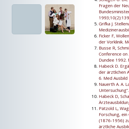
Fragen der Ne
Bundesminister
1993;10(2):139
Grifka J. Stell
Medizinerausbi
Ficker F, Wolle
der Vorklinik. 
Busse R, Schmid
Conference on 
Dundee 1992. M
Habeck D. Ergä
der ärztlichen 
6. Med Ausbild
Nauerth A. A. 
Untersuchung“.
Habeck D, Scha
Ärzteausbildun
Pätzold L, Wagn
Forschung, ein
(1876-1956) z
ärztliche Ausb