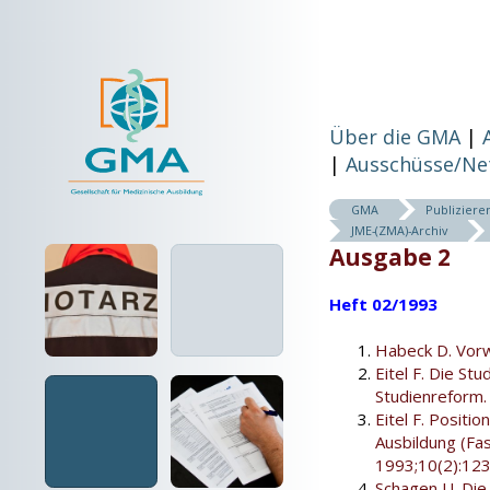
Über die GMA
Ausschüsse/Ne
GMA
Publiziere
JME-(ZMA)-Archiv
Ausgabe 2
Heft 02/1993
Habeck D. Vorw
Eitel F. Die Stu
Studienreform.
Eitel F. Positi
Ausbildung (Fas
1993;10(2):123
Schagen U. Die