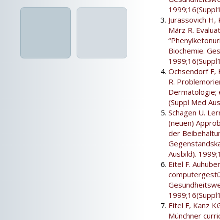
1999;16(Suppl1
Jurassovich H, 
März R. Evalua
“Phenylketonur
Biochemie. Ges
1999;16(Suppl1
Ochsendorf F,
R. Problemorie
Dermatologie; 
(Suppl Med Aus
Schagen U. Ler
(neuen) Approb
der Beibehaltu
Gegenstandska
Ausbild). 1999;
Eitel F. Auhube
computergestüt
Gesundheitswes
1999;16(Suppl1
Eitel F, Kanz K
Münchner curri