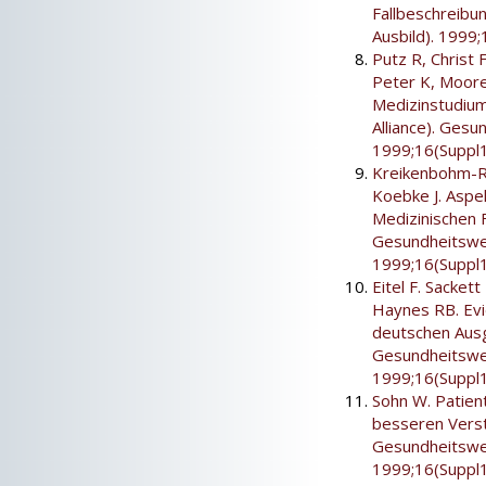
Fallbeschreibu
Ausbild). 1999;
Putz R, Christ 
Peter K, Moor
Medizinstudiu
Alliance). Ges
1999;16(Suppl1
Kreikenbohm-Ro
Koebke J. Aspe
Medizinischen F
Gesundheitswes
1999;16(Suppl1
Eitel F. Sacke
Haynes RB. Evi
deutschen Ausg
Gesundheitswes
1999;16(Suppl1
Sohn W. Patie
besseren Verst
Gesundheitswes
1999;16(Suppl1