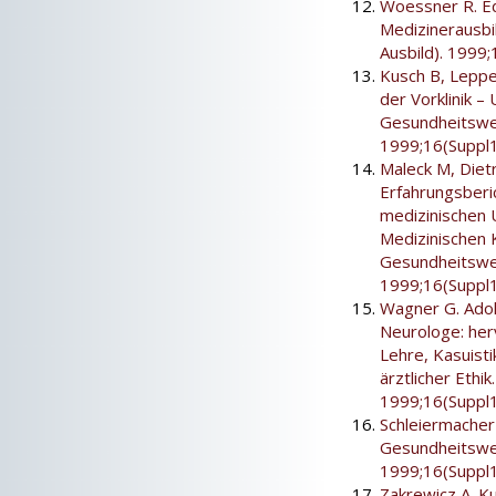
Woessner R. Ed
Medizinerausb
Ausbild). 1999;
Kusch B, Leppe
der Vorklinik –
Gesundheitswes
1999;16(Suppl1
Maleck M, Diet
Erfahrungsberi
medizinischen 
Medizinischen 
Gesundheitswes
1999;16(Suppl1
Wagner G. Adol
Neurologe: her
Lehre, Kasuisti
ärztlicher Ethi
1999;16(Suppl1
Schleiermacher
Gesundheitswes
1999;16(Suppl1
Zakrewicz A. Ku