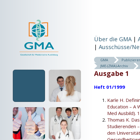
Über die GMA
Ausschüsse/Ne
GMA
Publiziere
JME-(ZMA)-Archiv
Ausgabe 1
Heft 01/1999
Karle H. Defini
Education – A 
Med Ausbild). 
Thomas K. Das 
Studierenden –
den Universitä
Gesundheitswes