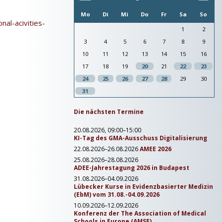
Mo
Di
Mi
Do
Fr
Sa
So
al-acivities-
1
2
3
4
5
6
7
8
9
10
11
12
13
14
15
16
17
18
19
20
21
22
23
24
25
26
27
28
29
30
31
Die nächsten Termine
20.08.2026, 09:00–15:00
KI-Tag des GMA-Ausschuss Digitalisierung
22.08.2026–26.08.2026
AMEE 2026
25.08.2026–28.08.2026
ADEE-Jahrestagung 2026 in Budapest
31.08.2026–04.09.2026
Lübecker Kurse in Evidenzbasierter Medizin
(EbM) vom 31.08.-04.09.2026
10.09.2026–12.09.2026
Konferenz der The Association of Medical
Schools in Europe (AMSE)