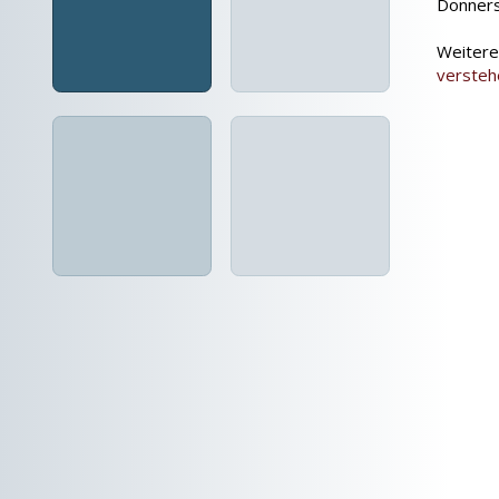
Donners
Weitere
verste