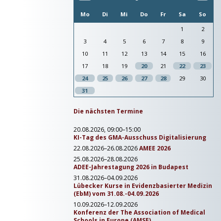
Mo
Di
Mi
Do
Fr
Sa
So
1
2
3
4
5
6
7
8
9
10
11
12
13
14
15
16
17
18
19
20
21
22
23
24
25
26
27
28
29
30
31
Die nächsten Termine
20.08.2026, 09:00–15:00
KI-Tag des GMA-Ausschuss Digitalisierung
22.08.2026–26.08.2026
AMEE 2026
25.08.2026–28.08.2026
ADEE-Jahrestagung 2026 in Budapest
31.08.2026–04.09.2026
Lübecker Kurse in Evidenzbasierter Medizin
(EbM) vom 31.08.-04.09.2026
10.09.2026–12.09.2026
Konferenz der The Association of Medical
Schools in Europe (AMSE)