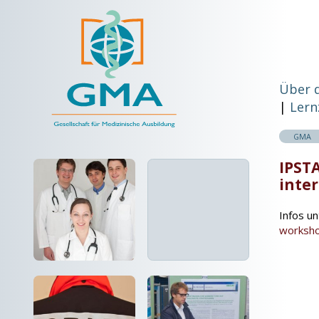
Über 
Lern
GMA
IPSTA
inte
Infos un
worksh