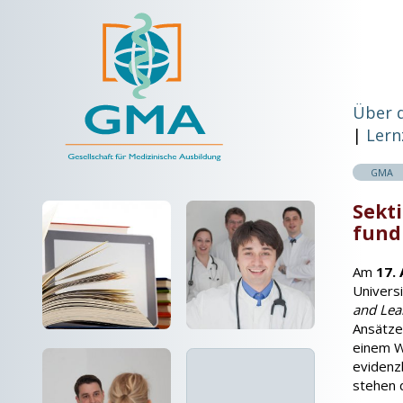
Über 
Lern
GMA
Sekt
fund
Am
17. 
Univers
and Lea
Ansätze
einem W
evidenz
stehen 