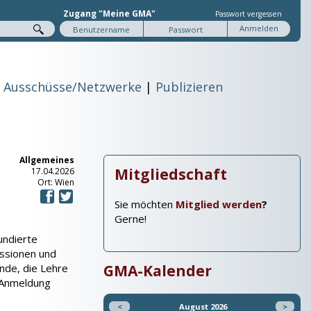
Zugang "Meine GMA"
Passwort vergessen
Ausschüsse/Netzwerke
Publizieren
Allgemeines
Mitgliedschaft
17.04.2026
Ort: Wien
Sie möchten
Mitglied werden
?
Gerne!
undierte
ussionen und
nde, die Lehre
GMA-Kalender
 Anmeldung
<
August 2026
>