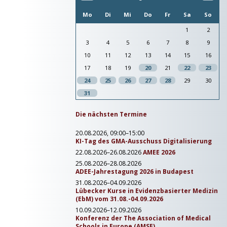
Mo
Di
Mi
Do
Fr
Sa
So
1
2
3
4
5
6
7
8
9
10
11
12
13
14
15
16
17
18
19
20
21
22
23
24
25
26
27
28
29
30
31
Die nächsten Termine
20.08.2026, 09:00–15:00
KI-Tag des GMA-Ausschuss Digitalisierung
22.08.2026–26.08.2026
AMEE 2026
25.08.2026–28.08.2026
ADEE-Jahrestagung 2026 in Budapest
31.08.2026–04.09.2026
Lübecker Kurse in Evidenzbasierter Medizin
(EbM) vom 31.08.-04.09.2026
10.09.2026–12.09.2026
Konferenz der The Association of Medical
Schools in Europe (AMSE)